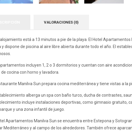
SCRIPCIÓN
VALORACIONES (0)
 alojamiento está a 13 minutos a pie de la playa. El Hotel Apartamento
 y dispone de piscina al aire libre abierta durante todo el año. El esta
nosos.
partamentos incluyen 1, 2 o 3 dormitorios y cuentan con aire acondicion
 de cocina con horno y lavadora.
staurante Manilva Sun prepara cocina mediterránea y tiene vistas a la pis
stablecimiento alberga un spa con baño turco, ducha de contrastes, sau
blecimiento incluye instalaciones deportivas, como gimnasio gratuito, 
arque y una zona infantil de juego.
otel Apartamentos Manilva Sun se encuentra entre Estepona y Sotogrande
ar Mediterráneo y al campo de los alrededores. También ofrece aparca