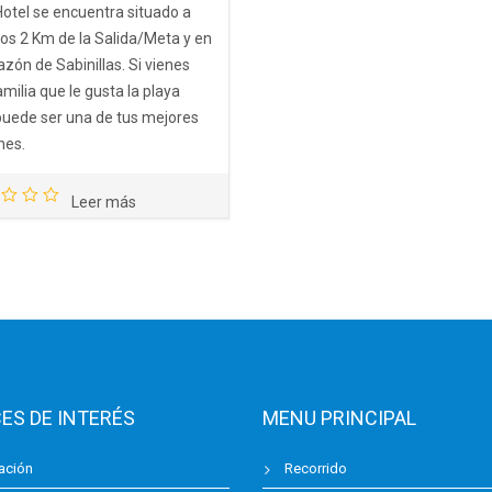
Hotel se encuentra situado a
os 2 Km de la Salida/Meta y en
azón de Sabinillas. Si vienes
milia que le gusta la playa
puede ser una de tus mejores
nes.
Leer más
ES DE INTERÉS
MENU PRINCIPAL
ación
Recorrido