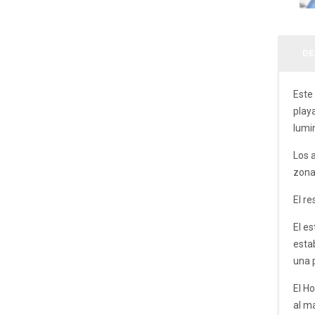
DE
Este
playa
lumi
Los a
zona
El re
El e
esta
una p
El H
al m