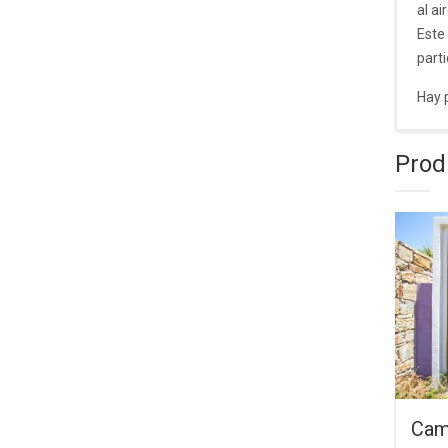
al air
Este
part
Hay p
Prod
Camp