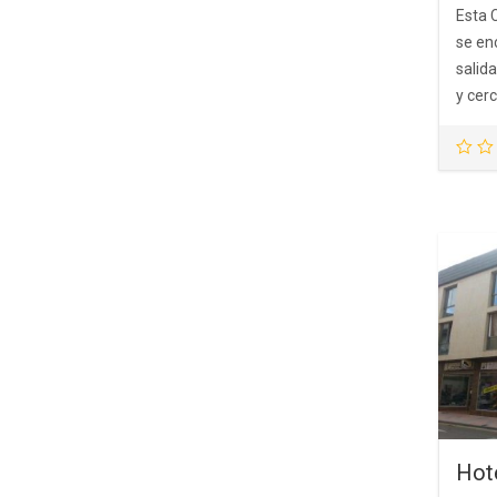
Esta 
se en
salid
y cerc
Hot