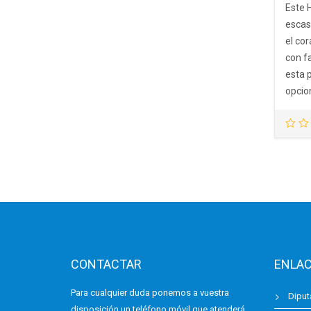
Este 
escas
el cor
con fa
esta 
opcio
CONTACTAR
ENLAC
Para cualquier duda ponemos a vuestra
Diput
disposición un teléfono móvil que atenderá