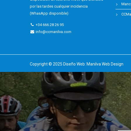
Manc
por las tardes cualquier incidencia
(WhasApp disponible)
CCMan
+34 666 28 26 95
info@ccmanilva.com
Copyright © 2025 Diseño Web:
Manilva Web Design