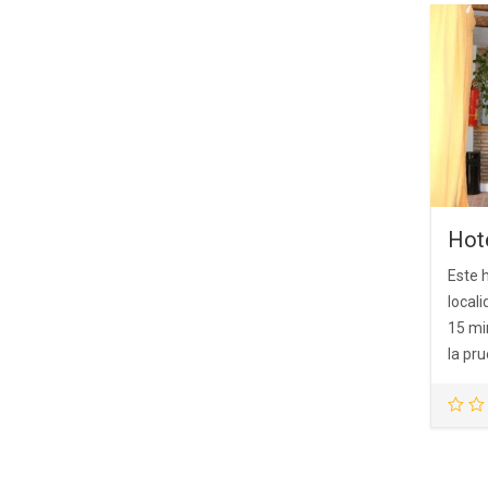
Hote
Este 
local
15 mi
la pru