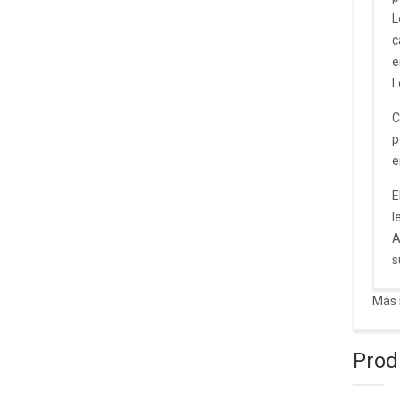
L
c
e
L
C
p
e
E
l
A
s
Más 
Prod