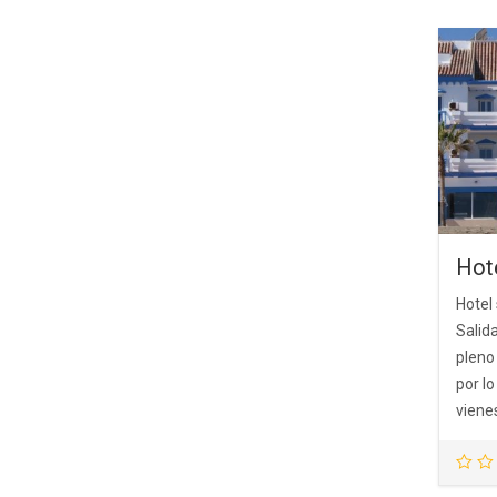
Hot
Hotel
Salid
pleno
por lo
vienes