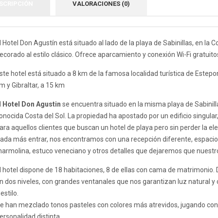
SCRIPCIÓN
VALORACIONES (0)
l Hotel Don Agustín está situado al lado de la playa de Sabinillas, en la 
ecorado al estilo clásico. Ofrece aparcamiento y conexión Wi-Fi gratuito
ste hotel está situado a 8 km de la famosa localidad turística de Estepon
m y Gibraltar, a 15 km
l
Hotel Don Agustin
se encuentra situado en la misma playa de Sabinilla
onocida Costa del Sol. La propiedad ha apostado por un edificio singul
ara aquellos clientes que buscan un hotel de playa pero sin perder la e
ada más entrar, nos encontramos con una recepción diferente, espacios
armolina, estuco veneciano y otros detalles que dejaremos que nuestro
l hotel dispone de 18 habitaciones, 8 de ellas con cama de matrimonio. 
n dos niveles, con grandes ventanales que nos garantizan luz natural y 
 estilo.
e han mezclado tonos pasteles con colores más atrevidos, jugando con 
ersonalidad distinta.