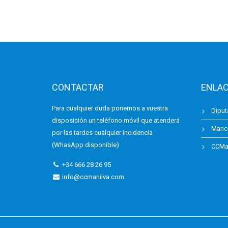
CONTACTAR
ENLAC
Para cualquier duda ponemos a vuestra
Diput
disposición un teléfono móvil que atenderá
Manc
por las tardes cualquier incidencia
(WhasApp disponible)
CCMan
+34 666 28 26 95
info@ccmanilva.com