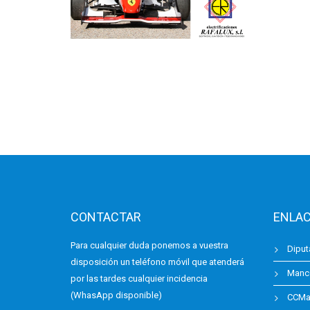
CONTACTAR
ENLAC
Para cualquier duda ponemos a vuestra
Diput
disposición un teléfono móvil que atenderá
Manc
por las tardes cualquier incidencia
(WhasApp disponible)
CCMan