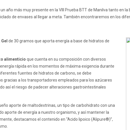
un año más muy presente en la VIII Prueba BTT de Manilva tanto en la b
eciclado de envases al llegar a meta. También encontraremos en los dife
 Gel
de 30 gramos que aporta energía a base de hidratos de
 alimenticio
que cuenta en su composición con diversos
ar energía rápida en los momentos de máxima exigencia durante
 diferentes fuentes de hidratos de carbono, se debe
os gracias a los transportadores empleados para los azúcares
o así el riesgo de padecer alteraciones gastrointestinales
ño aporte de maltodextrinas, un tipo de carbohidrato con una
do aporte de energía a nuestro organismo, y así mantener la
lmente, destacamos el contenido en “Acido lipoico (Alipure®)”,
ismo.