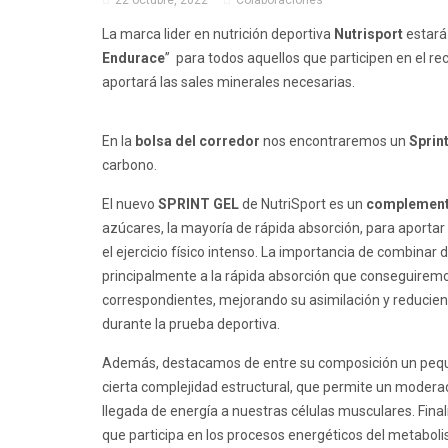
22 octubre, 2022
Colaboraciones
La marca lider en nutrición deportiva
Nutrisport
estará 
Endurace
” para todos aquellos que participen en el r
aportará las sales minerales necesarias.
En la
bolsa del corredor
nos encontraremos un
Sprint
carbono.
El nuevo
SPRINT GEL
de NutriSport es un
complemento
azúcares, la mayoría de rápida absorción, para aport
el ejercicio físico intenso. La importancia de combinar
principalmente a la rápida absorción que conseguirem
correspondientes, mejorando su asimilación y reduciend
durante la prueba deportiva.
Además, destacamos de entre su composición un peque
cierta complejidad estructural, que permite un modera
llegada de energía a nuestras células musculares. Fina
que participa en los procesos energéticos del metabol