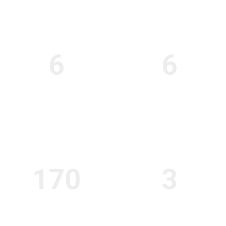
6
6
MOTOS DE CONTROL
AVITUALLAMIENTOS
170
3
VOLUNTARIOS
VEHÍCULOS ESCOBA