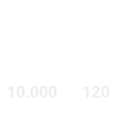
Algunos datos de la infraestructura dentro de la prueba
TODOS JUNTOS SUMAREMOS UNA
EDICIÓN ÚNICA
10.000
120
METROS DE BALIZAS
CARTELES INFORMATIVOS